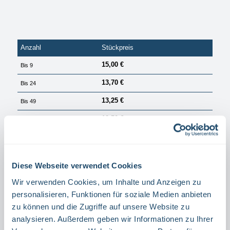
Anzahl
Stückpreis
15,00 €
Bis
9
13,70 €
Bis
24
13,25 €
Bis
49
12,50 €
Ab
50
PREISE EXKL. MWST. ZZGL. VERSANDKOSTEN
Sofort verfügbar, Lieferzeit: 1 Tag
Diese Webseite verwendet Cookies
auswählen
Material
Wir verwenden Cookies, um Inhalte und Anzeigen zu
ALUMINIUM
FOLIE
personalisieren, Funktionen für soziale Medien anbieten
zu können und die Zugriffe auf unsere Website zu
Produkt Anzahl: Gib den gewünschten Wert ein oder benutze die Schaltflächen um die Anzahl 
analysieren. Außerdem geben wir Informationen zu Ihrer
Stück