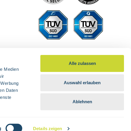
Alle zulassen
le Medien
ir
Auswahl erlauben
, Werbung
ren Daten
ienste
Ablehnen
 nicht anders angegeben.
g
Details zeigen