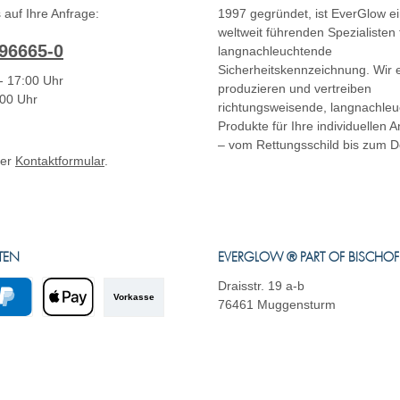
 auf Ihre Anfrage:
1997 gegründet, ist EverGlow ei
weltweit führenden Spezialisten 
96665-0
langnachleuchtende
Sicherheitskennzeichnung. Wir e
- 17:00 Uhr
produzieren und vertreiben
:00 Uhr
richtungsweisende, langnachle
Produkte für Ihre individuellen
– vom Rettungsschild bis zum D
ser
Kontaktformular
.
TEN
EVERGLOW ® PART OF BISCHO
Draisstr. 19 a-b
Vorkasse
76461 Muggensturm
yPal
Apple Pay