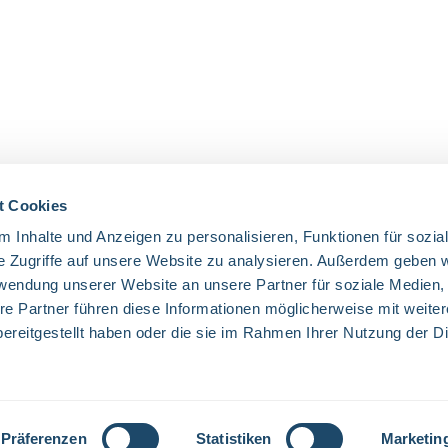
t Cookies
 Inhalte und Anzeigen zu personalisieren, Funktionen für sozia
UNSERE COMMUNITIES
e Zugriffe auf unsere Website zu analysieren. Außerdem geben w
rwendung unserer Website an unsere Partner für soziale Medien
Facebook
Twitter
LinkedIn
Website
re Partner führen diese Informationen möglicherweise mit weite
ereitgestellt haben oder die sie im Rahmen Ihrer Nutzung der D
Mehrwertsteuer zzgl.
Versandkosten
und ggf. Nachnahmegebühren, wenn
Präferenzen
Statistiken
Marketin
© 2026 Everglow - Alle Rechte vorbehalten. Theme by
ThemeWare®