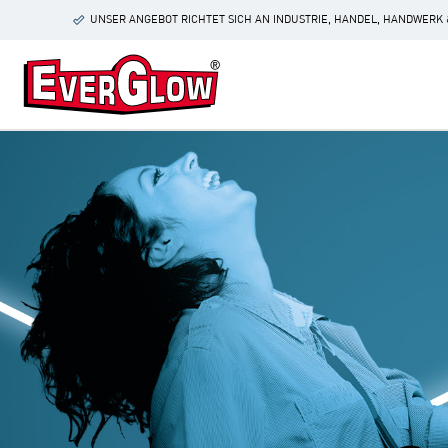
m Hauptinhalt springen
Zur Suche springen
Zur Hauptnavigation springen
UNSER ANGEBOT RICHTET SICH AN INDUSTRIE, HANDEL, HANDWERK