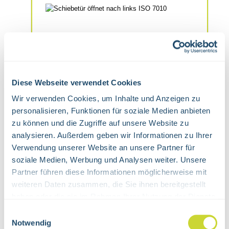
Diese Webseite verwendet Cookies
Wir verwenden Cookies, um Inhalte und Anzeigen zu
Schiebetür öffnet nach links ISO 7010
personalisieren, Funktionen für soziale Medien anbieten
zu können und die Zugriffe auf unsere Website zu
analysieren. Außerdem geben wir Informationen zu Ihrer
Verwendung unserer Website an unsere Partner für
Rettungszeichen "Schiebetür öffnet nach links"
soziale Medien, Werbung und Analysen weiter. Unsere
ISO 7010-E034 20,0 x 20,0 cm 1 farbig grün RAL
Partner führen diese Informationen möglicherweise mit
6032 Folie HI 150
weiteren Daten zusammen, die Sie ihnen bereitgestellt
Regulärer Preis:
Ab
7,25 €
haben oder die sie im Rahmen Ihrer Nutzung der Dienste
gesammelt haben.
Einwilligungsauswahl
DETAILS
Notwendig