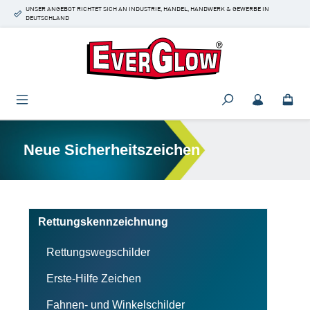
UNSER ANGEBOT RICHTET SICH AN INDUSTRIE, HANDEL, HANDWERK & GEWERBE IN
Zum Hauptinhalt springen
DEUTSCHLAND
Neue Sicherheitszeichen
Rettungskennzeichnung
Rettungswegschilder
Erste-Hilfe Zeichen
Fahnen- und Winkelschilder