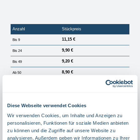
Anzahl
Stückpreis
11,15 €
Bis
9
9,90 €
Bis
24
9,20 €
Bis
49
8,90 €
Ab
50
PREISE EXKL. MWST. ZZGL. VERSANDKOSTEN
Sofort verfügbar, Lieferzeit: 1 Tag
Diese Webseite verwendet Cookies
auswählen
Material
Wir verwenden Cookies, um Inhalte und Anzeigen zu
ALUMINIUM
FOLIE
personalisieren, Funktionen für soziale Medien anbieten
zu können und die Zugriffe auf unsere Website zu
Produkt Anzahl: Gib den gewünschten Wert ein oder benutze die Schaltflächen um die Anzahl 
Stück
analysieren. Außerdem geben wir Informationen zu Ihrer