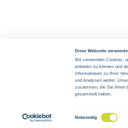
Diese Webseite verwende
Wir verwenden Cookies, um
anbieten zu können und di
Informationen zu Ihrer Ve
und Analysen weiter. Unse
zusammen, die Sie ihnen b
gesammelt haben.
Alle Preise exkl. gesetzl. 
Einwilligungsauswahl
Notwendig