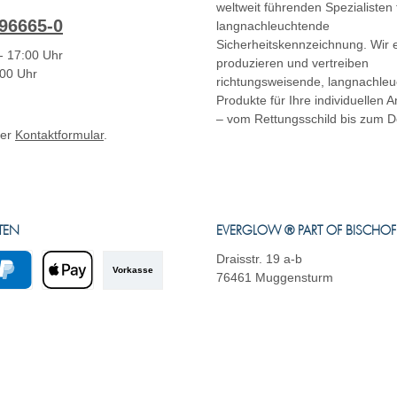
weltweit führenden Spezialisten 
96665-0
langnachleuchtende
Sicherheitskennzeichnung. Wir e
- 17:00 Uhr
produzieren und vertreiben
:00 Uhr
richtungsweisende, langnachle
Produkte für Ihre individuellen
– vom Rettungsschild bis zum D
ser
Kontaktformular
.
TEN
EVERGLOW ® PART OF BISCHO
Draisstr. 19 a-b
Vorkasse
76461 Muggensturm
yPal
Apple Pay