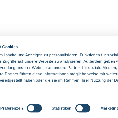
t Cookies
 Inhalte und Anzeigen zu personalisieren, Funktionen für sozia
UNSERE COMMUNITIES
e Zugriffe auf unsere Website zu analysieren. Außerdem geben w
rwendung unserer Website an unsere Partner für soziale Medien
Facebook
Twitter
LinkedIn
Website
re Partner führen diese Informationen möglicherweise mit weite
ereitgestellt haben oder die sie im Rahmen Ihrer Nutzung der D
Mehrwertsteuer zzgl.
Versandkosten
und ggf. Nachnahmegebühren, wenn
Präferenzen
Statistiken
Marketin
© 2026 Everglow - Alle Rechte vorbehalten. Theme by
ThemeWare®