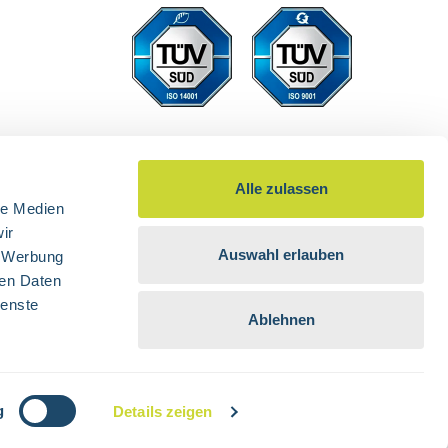
Alle zulassen
le Medien
ir
Auswahl erlauben
, Werbung
ren Daten
ienste
Ablehnen
 nicht anders angegeben.
g
Details zeigen