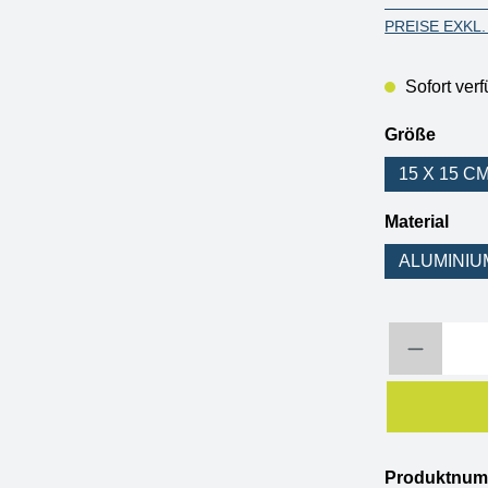
PREISE EXKL
Sofort verf
auswä
Größe
15 X 15 C
aus
Material
ALUMINIU
Produkt Anzahl: 
Produktnu