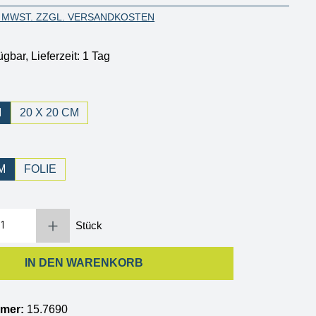
. MWST. ZZGL. VERSANDKOSTEN
ügbar, Lieferzeit: 1 Tag
hlen
M
20 X 20 CM
wählen
M
FOLIE
Gib den gewünschten Wert ein oder benutze die Schaltflächen um die Anzahl zu erh
Stück
IN DEN WARENKORB
mmer:
15.7690