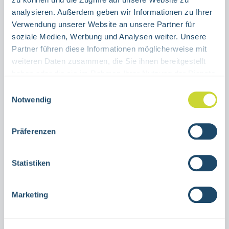
ALUMINIUM
FILM
analysieren. Außerdem geben wir Informationen zu Ihrer
Verwendung unserer Website an unsere Partner für
Product Quantity: Enter the desired amount or use the buttons to increase or decrease the quanti
soziale Medien, Werbung und Analysen weiter. Unsere
Stück
Partner führen diese Informationen möglicherweise mit
weiteren Daten zusammen, die Sie ihnen bereitgestellt
ADD TO SHOPPING CART
haben oder die sie im Rahmen Ihrer Nutzung der Dienste
gesammelt haben.
Einwilligungsauswahl
Product number:
38.0099
Notwendig
Präferenzen
Description
Emergency exit” text signgreen with
Statistiken
luminescent letteringvarious sizesAluminum
or self-adhesive foilASR
Marketing
A1.3photoluminescent…
More