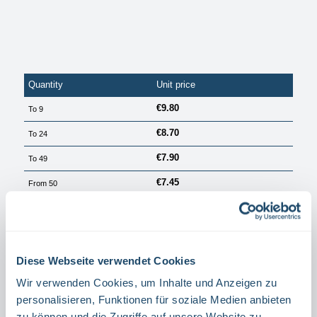
Quantity
Unit price
€9.80
To
9
€8.70
To
24
€7.90
To
49
€7.45
From
50
PRICES EXCL. VAT PLUS SHIPPING COSTS
Available, delivery time: 1 Tag
Diese Webseite verwendet Cookies
Select
Größe
40 X 14 CM
30 X 10,5 CM
Wir verwenden Cookies, um Inhalte und Anzeigen zu
(THIS OPTION IS CURRENTLY UNAVAILABLE.)
personalisieren, Funktionen für soziale Medien anbieten
Select
Material
zu können und die Zugriffe auf unsere Website zu