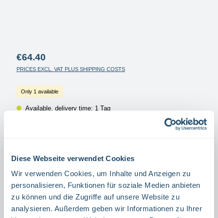
Regular price:
€64.40
PRICES EXCL. VAT PLUS SHIPPING COSTS
Only 1 available
Available, delivery time: 1 Tag
Select
Größe
1200 X 3 CM
2500 X 3 CM
1200 X 6 CM
2500 X 6 CM
Diese Webseite verwendet Cookies
Select
Schraffierung
Wir verwenden Cookies, um Inhalte und Anzeigen zu
LEFT POINTING
RIGHT-DIRECTING
personalisieren, Funktionen für soziale Medien anbieten
zu können und die Zugriffe auf unsere Website zu
analysieren. Außerdem geben wir Informationen zu Ihrer
Product Quantity: Enter the desired amount or use the buttons to increase or decrease the quanti
Rol.