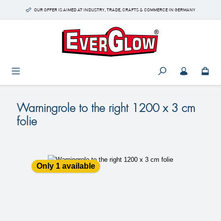
Skip to main content
OUR OFFER IS AIMED AT INDUSTRY, TRADE, CRAFTS & COMMERCE IN GERMANY
Warningrole to the right 1200 x 3 cm
folie
Skip image gallery
Only 1 available