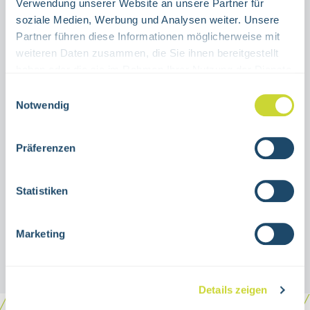
Verwendung unserer Website an unsere Partner für
soziale Medien, Werbung und Analysen weiter. Unsere
ADD TO SHOPPING CART
Partner führen diese Informationen möglicherweise mit
weiteren Daten zusammen, die Sie ihnen bereitgestellt
Product number:
38.7406
haben oder die sie im Rahmen Ihrer Nutzung der Dienste
gesammelt haben.
Einwilligungsauswahl
Notwendig
Description
Warning marking tape,
Präferenzen
photoluminescent/blackHI 150 film, self-
adhesiveAt EverGlow® you can obtain:
Statistiken
escape signage, fire safe…
More
Marketing
Details zeigen