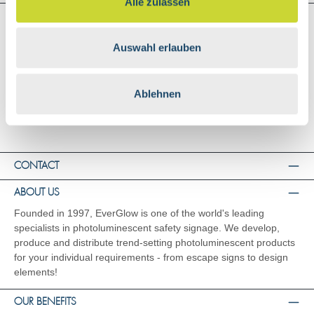
Alle zulassen
SHOP SERVICE
Shipping and Payment
Auswahl erlauben
General Terms and Conditions
Right of Rescission
Ablehnen
Data Privacy
Imprint
CONTACT
ABOUT US
Founded in 1997, EverGlow is one of the world's leading
specialists in photoluminescent safety signage. We develop,
produce and distribute trend-setting photoluminescent products
for your individual requirements - from escape signs to design
elements!
OUR BENEFITS