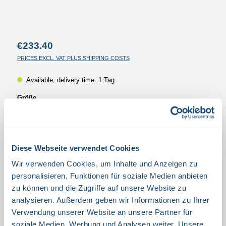
Regular price:
€233.40
PRICES EXCL. VAT PLUS SHIPPING COSTS
Available, delivery time: 1 Tag
Select
Größe
1200 X 3 CM
2500 X 3 CM
1200 X 6 CM
2500 X 6 CM
Select
Schraffierung
Diese Webseite verwendet Cookies
LEFT POINTING
RIGHT-DIRECTING
Wir verwenden Cookies, um Inhalte und Anzeigen zu
personalisieren, Funktionen für soziale Medien anbieten
Product Quantity: Enter the desired amount or use the buttons to increase or decrease the quanti
zu können und die Zugriffe auf unsere Website zu
Rol.
analysieren. Außerdem geben wir Informationen zu Ihrer
Verwendung unserer Website an unsere Partner für
ADD TO SHOPPING CART
soziale Medien, Werbung und Analysen weiter. Unsere