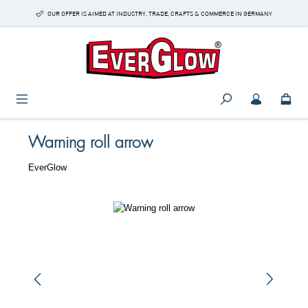
Skip to main content
OUR OFFER IS AIMED AT INDUSTRY, TRADE, CRAFTS & COMMERCE IN GERMANY
Warning roll arrow
EverGlow
Skip image gallery