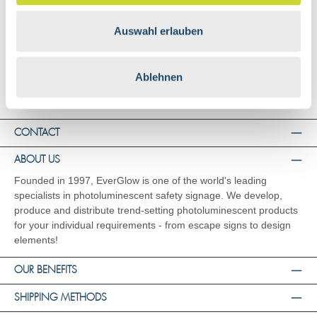
Shipping and Payment
General Terms and Conditions
Auswahl erlauben
Right of Rescission
Data Privacy
Ablehnen
Imprint
CONTACT
ABOUT US
Founded in 1997, EverGlow is one of the world's leading
specialists in photoluminescent safety signage. We develop,
produce and distribute trend-setting photoluminescent products
for your individual requirements - from escape signs to design
elements!
OUR BENEFITS
SHIPPING METHODS