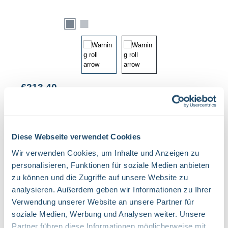
Regular price:
€213.40
PRICES EXCL. VAT PLUS SHIPPING COSTS
Available, delivery time: 1 Tag
Diese Webseite verwendet Cookies
Select
Größe
Wir verwenden Cookies, um Inhalte und Anzeigen zu
2500 X 3 CM
2500 X 6 CM
personalisieren, Funktionen für soziale Medien anbieten
Product Quantity: Enter the desired amount or use the buttons to increase or decrease the quant
zu können und die Zugriffe auf unsere Website zu
Rol.
analysieren. Außerdem geben wir Informationen zu Ihrer
Verwendung unserer Website an unsere Partner für
ADD TO SHOPPING CART
soziale Medien, Werbung und Analysen weiter. Unsere
Product number:
38.7443
Partner führen diese Informationen möglicherweise mit