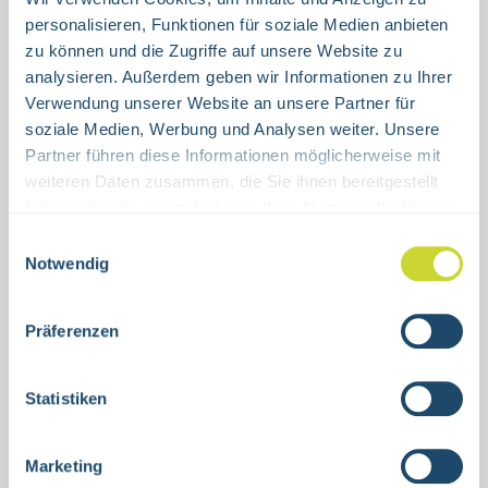
Select
Größe
personalisieren, Funktionen für soziale Medien anbieten
10,210,2
10,22
zu können und die Zugriffe auf unsere Website zu
analysieren. Außerdem geben wir Informationen zu Ihrer
Product Quantity: Enter the desired amount or use the buttons to increase or decrease the quanti
Verwendung unserer Website an unsere Partner für
Stück
soziale Medien, Werbung und Analysen weiter. Unsere
Partner führen diese Informationen möglicherweise mit
ADD TO SHOPPING CART
weiteren Daten zusammen, die Sie ihnen bereitgestellt
haben oder die sie im Rahmen Ihrer Nutzung der Dienste
Product number:
90.020003E
gesammelt haben.
Einwilligungsauswahl
Notwendig
Description
Präferenzen
Base nail round 110 mm diameter, height 11
mm loadable up to 10 t class E Luminance
Statistiken
at full charge 1400 mcd/m or base nail s…
More
Marketing