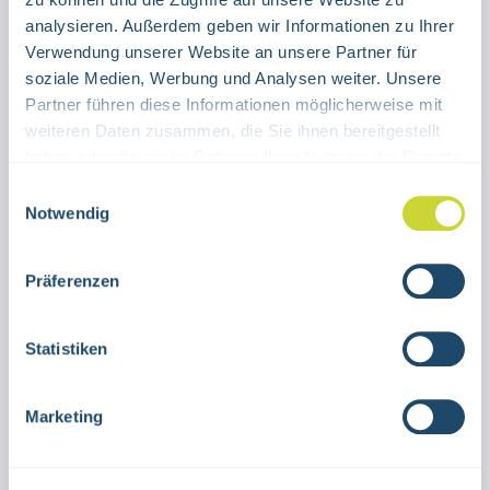
ALUMINIUM
FILM
analysieren. Außerdem geben wir Informationen zu Ihrer
Verwendung unserer Website an unsere Partner für
Product Quantity: Enter the desired amount or use the buttons to increase or decrease the quanti
soziale Medien, Werbung und Analysen weiter. Unsere
Stück
Partner führen diese Informationen möglicherweise mit
weiteren Daten zusammen, die Sie ihnen bereitgestellt
ADD TO SHOPPING CART
haben oder die sie im Rahmen Ihrer Nutzung der Dienste
gesammelt haben.
Einwilligungsauswahl
Product number:
15.3049 OL
Notwendig
Präferenzen
Description
Combination sign emergency exit left
Statistiken
diagonally upwards without central light
edgefor indoor useVarious sizesAluminum or
Marketing
sel…
More