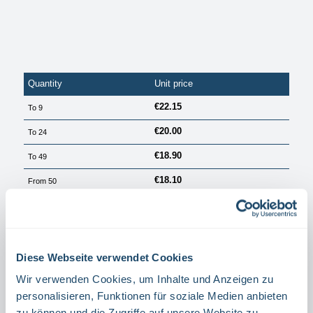
Quantity
Unit price
€22.15
To
9
€20.00
To
24
€18.90
To
49
€18.10
From
50
PRICES EXCL. VAT PLUS SHIPPING COSTS
Available, delivery time: 1 Tag
Diese Webseite verwendet Cookies
Select
Größe
40 X 20 CM
30 X 15 CM
Wir verwenden Cookies, um Inhalte und Anzeigen zu
personalisieren, Funktionen für soziale Medien anbieten
Select
Material
zu können und die Zugriffe auf unsere Website zu