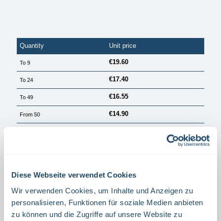
Quantity
Unit price
€19.60
To
9
€17.40
To
24
€16.55
To
49
€14.90
From
50
PRICES EXCL. VAT PLUS SHIPPING COSTS
Available, delivery time: 1 Tag
Select
Größe
Diese Webseite verwendet Cookies
40 X 20 CM
30 X 15 CM
Wir verwenden Cookies, um Inhalte und Anzeigen zu
Select
Material
personalisieren, Funktionen für soziale Medien anbieten
zu können und die Zugriffe auf unsere Website zu
ALUMINIUM
FILM