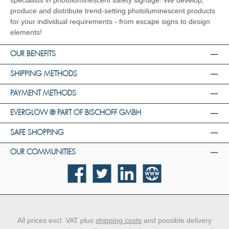
specialists in photoluminescent safety signage. We develop,
produce and distribute trend-setting photoluminescent products
for your individual requirements - from escape signs to design
elements!
OUR BENEFITS
SHIPPING METHODS
PAYMENT METHODS
EVERGLOW ® PART OF BISCHOFF GMBH
SAFE SHOPPING
OUR COMMUNITIES
Facebook
Twitter
LinkedIn
Website
All prices excl. VAT plus
shipping costs
and possible delivery