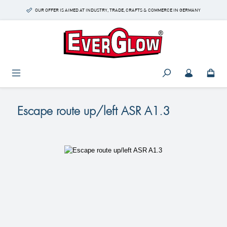
Skip to main content
OUR OFFER IS AIMED AT INDUSTRY, TRADE, CRAFTS & COMMERCE IN GERMANY
Escape route up/left ASR A1.3
Skip image gallery