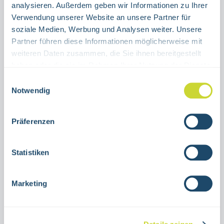
analysieren. Außerdem geben wir Informationen zu Ihrer
Verwendung unserer Website an unsere Partner für
Product Quantity: Enter the desired amount or use the buttons to increase or decrease the quanti
Stück
soziale Medien, Werbung und Analysen weiter. Unsere
Partner führen diese Informationen möglicherweise mit
ADD TO SHOPPING CART
weiteren Daten zusammen, die Sie ihnen bereitgestellt
haben oder die sie im Rahmen Ihrer Nutzung der Dienste
gesammelt haben.
Product number:
38.3049
Einwilligungsauswahl
Notwendig
Description
Präferenzen
Combination sign emergency exit left
diagonally upwardsfor indoor useVarious
Statistiken
sizesAluminum or self-adhesive foilISO
7010-E00…
More
Marketing