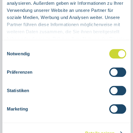
analysieren. Außerdem geben wir Informationen zu Ihrer
Verwendung unserer Website an unsere Partner für
Product Quantity: Enter the desired amount or use the buttons to increase or decrease the quanti
Stück
soziale Medien, Werbung und Analysen weiter. Unsere
Partner führen diese Informationen möglicherweise mit
ADD TO SHOPPING CART
weiteren Daten zusammen, die Sie ihnen bereitgestellt
haben oder die sie im Rahmen Ihrer Nutzung der Dienste
gesammelt haben.
Product number:
15.0031
Einwilligungsauswahl
Notwendig
Description
Präferenzen
Emergency exit sign leftPictogram running
manvarious sizesAluminum or self-adhesive
Statistiken
foilISO 7010-E002, ASR
A1.3Photoluminesc…
More
Marketing