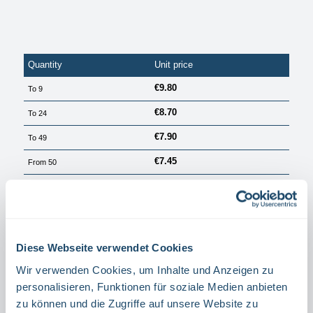
Quantity
Unit price
€9.80
To
9
€8.70
To
24
€7.90
To
49
€7.45
From
50
PRICES EXCL. VAT PLUS SHIPPING COSTS
Available, delivery time: 1 Tag
Select
Größe
Diese Webseite verwendet Cookies
15 X 15 CM
20 X 20 CM
Wir verwenden Cookies, um Inhalte und Anzeigen zu
Select
Material
personalisieren, Funktionen für soziale Medien anbieten
zu können und die Zugriffe auf unsere Website zu
ALUMINIUM
FILM