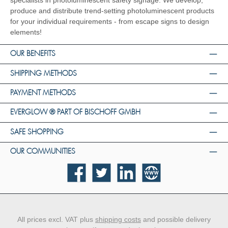
specialists in photoluminescent safety signage. We develop,
produce and distribute trend-setting photoluminescent products
for your individual requirements - from escape signs to design
elements!
OUR BENEFITS
SHIPPING METHODS
PAYMENT METHODS
EVERGLOW ® PART OF BISCHOFF GMBH
SAFE SHOPPING
OUR COMMUNITIES
Facebook
Twitter
LinkedIn
Website
All prices excl. VAT plus
shipping costs
and possible delivery