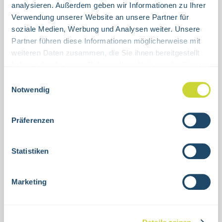
analysieren. Außerdem geben wir Informationen zu Ihrer
Verwendung unserer Website an unsere Partner für
Product Quantity: Enter the desired amount or use the buttons to increase or decrease the quanti
Stück
soziale Medien, Werbung und Analysen weiter. Unsere
Partner führen diese Informationen möglicherweise mit
ADD TO SHOPPING CART
weiteren Daten zusammen, die Sie ihnen bereitgestellt
haben oder die sie im Rahmen Ihrer Nutzung der Dienste
gesammelt haben.
Product number:
38.0068
Einwilligungsauswahl
Notwendig
Description
Präferenzen
First aid sign Emergency telephonefor indoor
usevarious sizesAluminum or self-adhesive
Statistiken
foilISO 7010-E004, ASR A1.3Photolumin…
More
Marketing