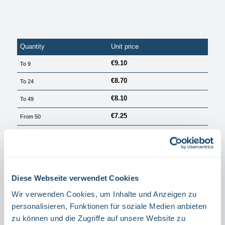
Quantity
Unit price
€9.10
To
9
€8.70
To
24
€8.10
To
49
€7.25
From
50
PRICES EXCL. VAT PLUS SHIPPING COSTS
Available, delivery time: 1 Tag
Select
Größe
Diese Webseite verwendet Cookies
15 X 15 CM
20 X 20 CM
Wir verwenden Cookies, um Inhalte und Anzeigen zu
Select
Material
personalisieren, Funktionen für soziale Medien anbieten
zu können und die Zugriffe auf unsere Website zu
ALUMINIUM
FILM