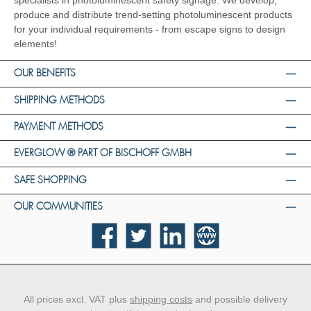
specialists in photoluminescent safety signage. We develop,
produce and distribute trend-setting photoluminescent products
for your individual requirements - from escape signs to design
elements!
OUR BENEFITS
SHIPPING METHODS
PAYMENT METHODS
EVERGLOW ® PART OF BISCHOFF GMBH
SAFE SHOPPING
OUR COMMUNITIES
Facebook
Twitter
LinkedIn
Website
All prices excl. VAT plus
shipping costs
and possible delivery