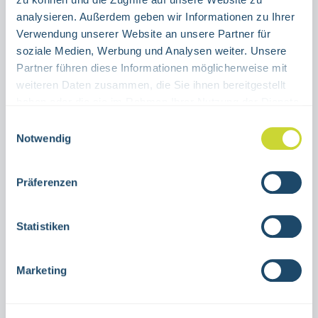
RIGHT
LEFT
analysieren. Außerdem geben wir Informationen zu Ihrer
Verwendung unserer Website an unsere Partner für
Product Quantity: Enter the desired amount or use the buttons to increase or decrease the quanti
soziale Medien, Werbung und Analysen weiter. Unsere
Stück
Partner führen diese Informationen möglicherweise mit
weiteren Daten zusammen, die Sie ihnen bereitgestellt
ADD TO SHOPPING CART
haben oder die sie im Rahmen Ihrer Nutzung der Dienste
gesammelt haben.
Einwilligungsauswahl
Product number:
15.3021
Notwendig
Präferenzen
Description
Emergency exit sign Escape ladder right or
Statistiken
leftfor indoor use20 x 20 cmAluminum or
self-adhesive foilISO 7010-E016, ASR
Marketing
A1.3…
More