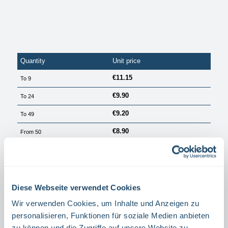
Quantity
Unit price
€11.15
To
9
€9.90
To
24
€9.20
To
49
€8.90
From
50
PRICES EXCL. VAT PLUS SHIPPING COSTS
Available, delivery time: 1 Tag
Diese Webseite verwendet Cookies
Select
Material
ALUMINIUM
FILM
Wir verwenden Cookies, um Inhalte und Anzeigen zu
personalisieren, Funktionen für soziale Medien anbieten
Select
Richtung
zu können und die Zugriffe auf unsere Website zu