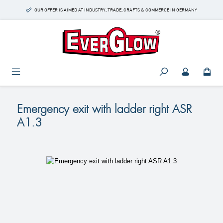
Skip to main content
OUR OFFER IS AIMED AT INDUSTRY, TRADE, CRAFTS & COMMERCE IN GERMANY
Emergency exit with ladder right ASR
A1.3
Skip image gallery