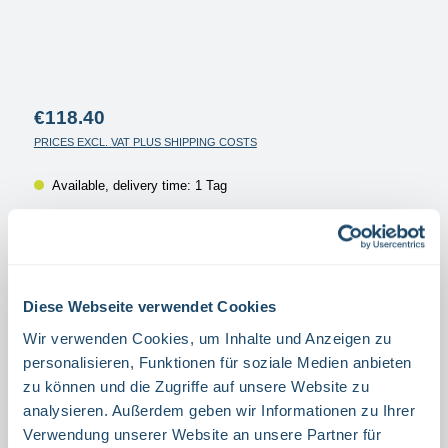
Regular price:
€118.40
PRICES EXCL. VAT PLUS SHIPPING COSTS
Available, delivery time: 1 Tag
Select
Größe
40 X 20 CM
60 X 30 CM
120 X 60 CM
30 X 15 CM
Diese Webseite verwendet Cookies
Select
Material
Wir verwenden Cookies, um Inhalte und Anzeigen zu
ALUMINIUM
FILM
(THIS OPTION IS CURRENTLY UNAVAILABLE.)
personalisieren, Funktionen für soziale Medien anbieten
zu können und die Zugriffe auf unsere Website zu
Product Quantity: Enter the desired amount or use the buttons to increase or decrease the quanti
Stück
analysieren. Außerdem geben wir Informationen zu Ihrer
Verwendung unserer Website an unsere Partner für