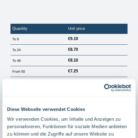
Quantity
Unit price
€9.10
To
9
€8.70
To
24
€8.10
To
49
€7.25
From
50
PRICES EXCL. VAT PLUS SHIPPING COSTS
Available, delivery time: 1 Tag
Select
Größe
Diese Webseite verwendet Cookies
15 X 15 CM
20 X 20 CM
Wir verwenden Cookies, um Inhalte und Anzeigen zu
Select
Material
personalisieren, Funktionen für soziale Medien anbieten
zu können und die Zugriffe auf unsere Website zu
ALUMINIUM
FILM