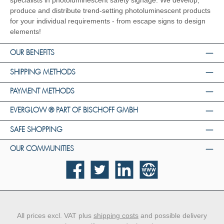
specialists in photoluminescent safety signage. We develop,
produce and distribute trend-setting photoluminescent products
for your individual requirements - from escape signs to design
elements!
OUR BENEFITS
SHIPPING METHODS
PAYMENT METHODS
EVERGLOW ® PART OF BISCHOFF GMBH
SAFE SHOPPING
OUR COMMUNITIES
Facebook
Twitter
LinkedIn
Website
All prices excl. VAT plus
shipping costs
and possible delivery