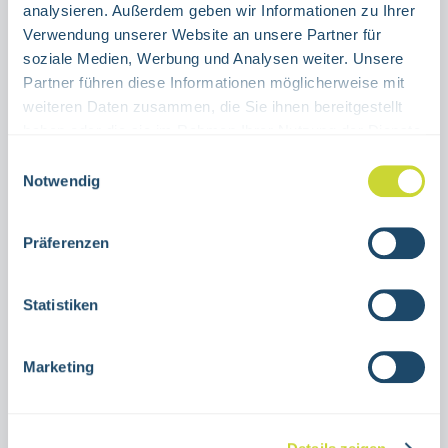
analysieren. Außerdem geben wir Informationen zu Ihrer
Verwendung unserer Website an unsere Partner für
Product Quantity: Enter the desired amount or use the buttons to increase or decrease the quanti
Stück
soziale Medien, Werbung und Analysen weiter. Unsere
Partner führen diese Informationen möglicherweise mit
ADD TO SHOPPING CART
weiteren Daten zusammen, die Sie ihnen bereitgestellt
haben oder die sie im Rahmen Ihrer Nutzung der Dienste
gesammelt haben.
Product number:
38.0032
Einwilligungsauswahl
Notwendig
Description
Präferenzen
Emergency exit sign leftPictogram running
manvarious sizesAluminum or self-adhesive
Statistiken
foilISO 7010-E002, ASR
A1.3Photoluminesc…
More
Marketing