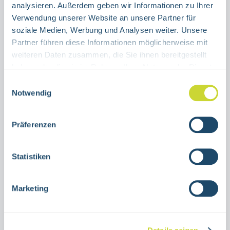
analysieren. Außerdem geben wir Informationen zu Ihrer
Verwendung unserer Website an unsere Partner für
Product Quantity: Enter the desired amount or use the buttons to increase or decrease the quanti
Stück
soziale Medien, Werbung und Analysen weiter. Unsere
Partner führen diese Informationen möglicherweise mit
ADD TO SHOPPING CART
weiteren Daten zusammen, die Sie ihnen bereitgestellt
haben oder die sie im Rahmen Ihrer Nutzung der Dienste
gesammelt haben.
Product number:
38.3021
Einwilligungsauswahl
Notwendig
Description
Präferenzen
Emergency exit sign Escape ladder right or
leftfor indoor use20 x 20 cmAluminum or
Statistiken
self-adhesive foilISO 7010-E016, ASR
A1.3…
More
Marketing