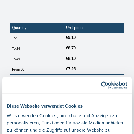
Quantity
Unit price
€9.10
To
9
€8.70
To
24
€8.10
To
49
€7.25
From
50
PRICES EXCL. VAT PLUS SHIPPING COSTS
Available, delivery time: 1 Tag
Select
Material
Diese Webseite verwendet Cookies
ALUMINIUM
FILM
Wir verwenden Cookies, um Inhalte und Anzeigen zu
Select
Richtung
personalisieren, Funktionen für soziale Medien anbieten
zu können und die Zugriffe auf unsere Website zu
RIGHT
LEFT