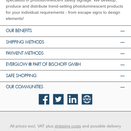
specialists in photoluminescent safety signage. We develop,
produce and distribute trend-setting photoluminescent products
for your individual requirements - from escape signs to design
elements!
OUR BENEFITS
SHIPPING METHODS
PAYMENT METHODS
EVERGLOW ® PART OF BISCHOFF GMBH
SAFE SHOPPING
OUR COMMUNITIES
Facebook
Twitter
LinkedIn
Website
All prices excl. VAT plus
shipping costs
and possible delivery