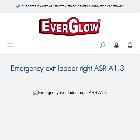
Skip to main content
OUR OFFER IS AIMED AT INDUSTRY, TRADE, CRAFTS & COMMERCE IN GERMANY
Emergency exit ladder right ASR A1.3
Skip image gallery