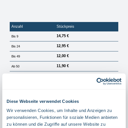
Anzahl
Stückpreis
14,75 €
Bis
9
12,95 €
Bis
24
12,00 €
Bis
49
11,90 €
Ab
50
PREISE EXKL. MWST. ZZGL. VERSANDKOSTEN
Sofort verfügbar, Lieferzeit: 1 Tag
auswählen
Größe
Diese Webseite verwendet Cookies
40 X 14 CM
30 X 10,5 CM
Wir verwenden Cookies, um Inhalte und Anzeigen zu
auswählen
Material
personalisieren, Funktionen für soziale Medien anbieten
zu können und die Zugriffe auf unsere Website zu
ALUMINIUM
FOLIE