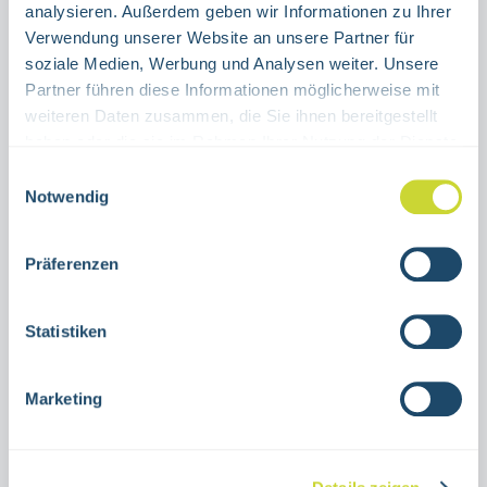
analysieren. Außerdem geben wir Informationen zu Ihrer
Verwendung unserer Website an unsere Partner für
Produkt Anzahl: Gib den gewünschten Wert ein oder benutze die Schaltflächen um die Anzahl 
Stück
soziale Medien, Werbung und Analysen weiter. Unsere
Partner führen diese Informationen möglicherweise mit
IN DEN WARENKORB
weiteren Daten zusammen, die Sie ihnen bereitgestellt
haben oder die sie im Rahmen Ihrer Nutzung der Dienste
gesammelt haben.
Produktnummer:
15.0101
Einwilligungsauswahl
Notwendig
Beschreibung
Präferenzen
Textschild "Notausstieg"grün mit
nachleuchtender Schriftverschiedene
Statistiken
GrößenAluminium oder selbstklebende
FolieASR A1.3nachle…
Mehr
Marketing