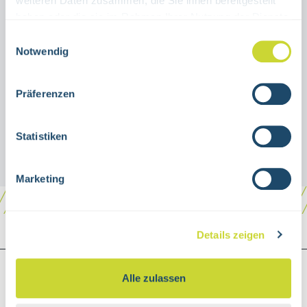
weiteren Daten zusammen, die Sie ihnen bereitgestellt
Beschreibung
haben oder die sie im Rahmen Ihrer Nutzung der Dienste
gesammelt haben.
Einwilligungsauswahl
Winkelschild blankoneutrale Schilder zur
Notwendig
eigenen Gestaltungverschiedene
GrößenAluminiumZur individuellen
Präferenzen
Kennzeichnung von F…
Mehr
Statistiken
Marketing
Details zeigen
SHOP SERVICE
Alle zulassen
Versand & Zahlungsarten
AGB