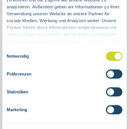
WINKELSCHILD
FAHNENSCHILD
analysieren. Außerdem geben wir Informationen zu Ihrer
Verwendung unserer Website an unsere Partner für
Produkt Anzahl: Gib den gewünschten Wert ein oder benutze die Schaltflächen um die Anzahl 
soziale Medien, Werbung und Analysen weiter. Unsere
Stück
Partner führen diese Informationen möglicherweise mit
weiteren Daten zusammen, die Sie ihnen bereitgestellt
IN DEN WARENKORB
haben oder die sie im Rahmen Ihrer Nutzung der Dienste
gesammelt haben.
Einwilligungsauswahl
Produktnummer:
15.9522
Notwendig
Präferenzen
Beschreibung
Fahnen,- bzw Winkelschild Notruftelefonzur
Statistiken
Nutzung in Innenräumenverschiedene
GrößenAluminiumASR A1.3nachleuchtend,
Marketing
HI150, K…
Mehr