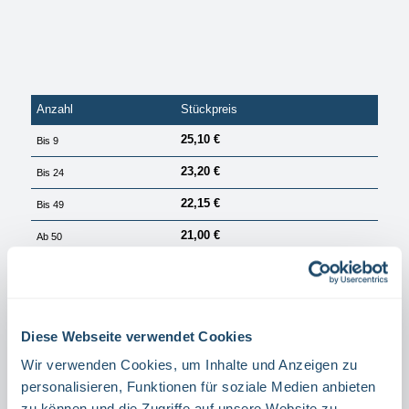
Anzahl
Stückpreis
25,10 €
Bis
9
23,20 €
Bis
24
22,15 €
Bis
49
21,00 €
Ab
50
PREISE EXKL. MWST. ZZGL. VERSANDKOSTEN
Sofort verfügbar, Lieferzeit: 1 Tag
Diese Webseite verwendet Cookies
auswählen
Größe
15 X 15 CM
20 X 20 CM
Wir verwenden Cookies, um Inhalte und Anzeigen zu
personalisieren, Funktionen für soziale Medien anbieten
auswählen
Winkel,- Fahnenschild
zu können und die Zugriffe auf unsere Website zu