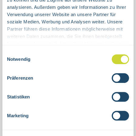
WINKELSCHILD
FAHNENSCHILD
analysieren. Außerdem geben wir Informationen zu Ihrer
Verwendung unserer Website an unsere Partner für
Produkt Anzahl: Gib den gewünschten Wert ein oder benutze die Schaltflächen um die Anzahl 
soziale Medien, Werbung und Analysen weiter. Unsere
Stück
Partner führen diese Informationen möglicherweise mit
weiteren Daten zusammen, die Sie ihnen bereitgestellt
IN DEN WARENKORB
haben oder die sie im Rahmen Ihrer Nutzung der Dienste
gesammelt haben.
Einwilligungsauswahl
Produktnummer:
15.A5156
Notwendig
Präferenzen
Beschreibung
Fahnen,- bzw Winkelschild Brandmelderzur
Statistiken
Nutzung in Innenräumenverschiedene
GrößenAluminiumASR A1.3
Marketing
F002nachleuchtend, HI150…
Mehr