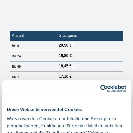
Anzahl
Stückpreis
20,90 €
Bis
9
19,80 €
Bis
24
18,45 €
Bis
49
17,30 €
Ab
50
PREISE EXKL. MWST. ZZGL. VERSANDKOSTEN
Sofort verfügbar, Lieferzeit: 1 Tag
Diese Webseite verwendet Cookies
auswählen
Größe
15 X 15 CM
20 X 20 CM
Wir verwenden Cookies, um Inhalte und Anzeigen zu
personalisieren, Funktionen für soziale Medien anbieten
auswählen
Winkel,- Fahnenschild
zu können und die Zugriffe auf unsere Website zu