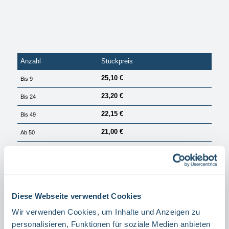
Anzahl
Stückpreis
25,10 €
Bis
9
23,20 €
Bis
24
22,15 €
Bis
49
21,00 €
Ab
50
PREISE EXKL. MWST. ZZGL. VERSANDKOSTEN
Sofort verfügbar, Lieferzeit: 1 Tag
auswählen
Größe
Diese Webseite verwendet Cookies
15 X 15 CM
20 X 20 CM
Wir verwenden Cookies, um Inhalte und Anzeigen zu
auswählen
Winkel,- Fahnenschild
personalisieren, Funktionen für soziale Medien anbieten