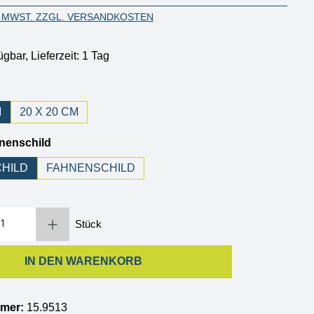
. MWST. ZZGL. VERSANDKOSTEN
ügbar, Lieferzeit: 1 Tag
hlen
M
20 X 20 CM
auswählen
hnenschild
HILD
FAHNENSCHILD
Gib den gewünschten Wert ein oder benutze die Schaltflächen um die Anzahl zu erh
Stück
IN DEN WARENKORB
mmer:
15.9513