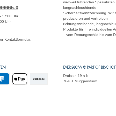
weltweit führenden Spezialisten 
96665-0
langnachleuchtende
Sicherheitskennzeichnung. Wir e
- 17:00 Uhr
produzieren und vertreiben
:00 Uhr
richtungsweisende, langnachle
Produkte für Ihre individuellen
– vom Rettungsschild bis zum D
ser
Kontaktformular
.
TEN
EVERGLOW ® PART OF BISCHO
Draisstr. 19 a-b
Vorkasse
76461 Muggensturm
yPal
Apple Pay