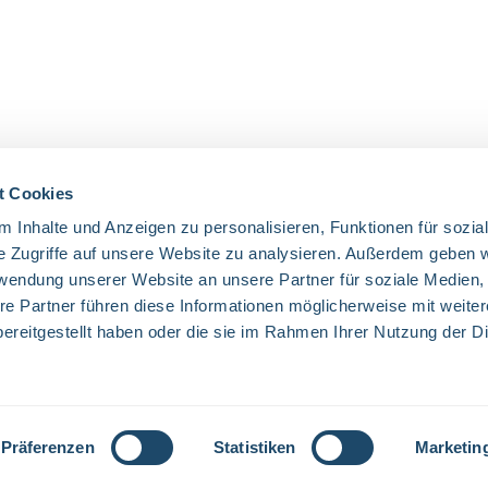
t Cookies
 Inhalte und Anzeigen zu personalisieren, Funktionen für sozia
UNSERE COMMUNITIES
e Zugriffe auf unsere Website zu analysieren. Außerdem geben w
rwendung unserer Website an unsere Partner für soziale Medien
Facebook
Twitter
LinkedIn
Website
re Partner führen diese Informationen möglicherweise mit weite
ereitgestellt haben oder die sie im Rahmen Ihrer Nutzung der D
Mehrwertsteuer zzgl.
Versandkosten
und ggf. Nachnahmegebühren, wenn
Präferenzen
Statistiken
Marketin
© 2026 Everglow - Alle Rechte vorbehalten. Theme by
ThemeWare®