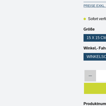
PREISE EXKL
Sofort verf
auswä
Größe
15 X 15 C
Winkel,- Fa
WINKELSC
Produkt Anzahl: 
Produktnu