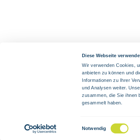
Diese Webseite verwende
Wir verwenden Cookies, um
anbieten zu können und di
Informationen zu Ihrer Ve
und Analysen weiter. Unse
zusammen, die Sie ihnen b
gesammelt haben.
Alle Preise exkl. gesetzl. 
Einwilligungsauswahl
Notwendig