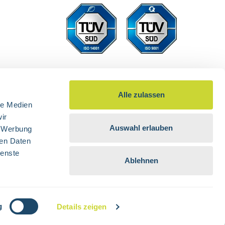
Alle zulassen
le Medien
ir
Auswahl erlauben
, Werbung
ren Daten
ienste
Ablehnen
 nicht anders angegeben.
g
Details zeigen