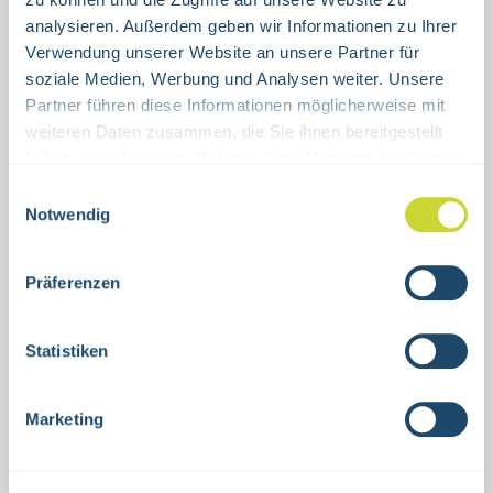
ALUMINIUM
FOLIE
analysieren. Außerdem geben wir Informationen zu Ihrer
Verwendung unserer Website an unsere Partner für
Produkt Anzahl: Gib den gewünschten Wert ein oder benutze die Schaltflächen um die Anzahl 
soziale Medien, Werbung und Analysen weiter. Unsere
Stück
Partner führen diese Informationen möglicherweise mit
weiteren Daten zusammen, die Sie ihnen bereitgestellt
IN DEN WARENKORB
haben oder die sie im Rahmen Ihrer Nutzung der Dienste
gesammelt haben.
Einwilligungsauswahl
Produktnummer:
38.0056-4844
Notwendig
Präferenzen
Beschreibung
Schild Richtungspfeil gerade TR 4844zur
Statistiken
Nutzung in Innenräumenverschiedene
GrößenAluminium oder selbstklebende
Marketing
FolieTR 4844n…
Mehr