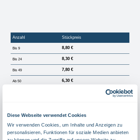
Anzahl
Stückpreis
8,80 €
Bis
9
8,30 €
Bis
24
7,80 €
Bis
49
6,30 €
Ab
50
PREISE EXKL. MWST. ZZGL. VERSANDKOSTEN
Sofort verfügbar, Lieferzeit: 1 Tag
Diese Webseite verwendet Cookies
auswählen
Größe
10 X 20 CM
7,5 X 15,0 CM
Wir verwenden Cookies, um Inhalte und Anzeigen zu
personalisieren, Funktionen für soziale Medien anbieten
auswählen
Material
zu können und die Zugriffe auf unsere Website zu