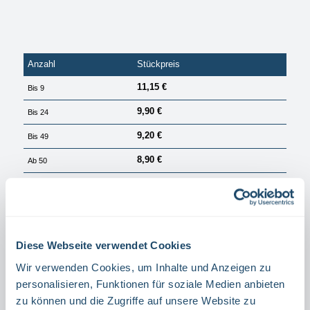
Anzahl
Stückpreis
11,15 €
Bis
9
9,90 €
Bis
24
9,20 €
Bis
49
8,90 €
Ab
50
PREISE EXKL. MWST. ZZGL. VERSANDKOSTEN
Sofort verfügbar, Lieferzeit: 1 Tag
auswählen
Größe
Diese Webseite verwendet Cookies
15 X 15 CM
20 X 20 CM
Wir verwenden Cookies, um Inhalte und Anzeigen zu
auswählen
Material
personalisieren, Funktionen für soziale Medien anbieten
zu können und die Zugriffe auf unsere Website zu
ALUMINIUM
FOLIE