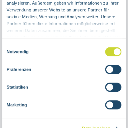
analysieren. Außerdem geben wir Informationen zu Ihrer
Verwendung unserer Website an unsere Partner für
Produkt Anzahl: Gib den gewünschten Wert ein oder benutze die Schaltflächen um die Anzahl 
Stück
soziale Medien, Werbung und Analysen weiter. Unsere
Partner führen diese Informationen möglicherweise mit
IN DEN WARENKORB
weiteren Daten zusammen, die Sie ihnen bereitgestellt
haben oder die sie im Rahmen Ihrer Nutzung der Dienste
gesammelt haben.
Produktnummer:
15.0068
Einwilligungsauswahl
Notwendig
Beschreibung
Präferenzen
Erste-Hilfe-Zeichen Notruftelefonzur Nutzung
in Innenräumenverschiedene
Statistiken
GrößenAluminium oder selbstklebende
FolieISO 7010-E0…
Mehr
Marketing