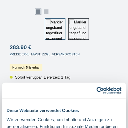
Regulärer Preis:
283,90 €
PREISE EXKL. MWST. ZZGL. VERSANDKOSTEN
Nur noch 5 lieferbar
Sofort verfügbar, Lieferzeit: 1 Tag
auswählen
Größe
5 X 2500 CM
1000 X 5 CM
(DIESE OPTION IST ZURZEIT NICHT VERFÜGBAR.
auswählen
Schraffierung
Diese Webseite verwendet Cookies
LINKSWEISEND
RECHTSWEISEND
Wir verwenden Cookies, um Inhalte und Anzeigen zu
OHNE SCHRAFFIERUNG
(DIESE OPTION IST ZURZEIT NICHT VERFÜGBAR.)
personalisieren, Funktionen für soziale Medien anbieten