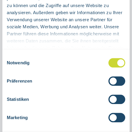
zu können und die Zugriffe auf unsere Website zu
Produkt Anzahl: Gib den gewünschten Wert ein oder benutze die Schaltflächen um die Anzahl 
Stück
analysieren. Außerdem geben wir Informationen zu Ihrer
Verwendung unserer Website an unsere Partner für
IN DEN WARENKORB
soziale Medien, Werbung und Analysen weiter. Unsere
Partner führen diese Informationen möglicherweise mit
weiteren Daten zusammen, die Sie ihnen bereitgestellt
Produktnummer:
C38.4990L
haben oder die sie im Rahmen Ihrer Nutzung der Dienste
gesammelt haben.
Einwilligungsauswahl
Notwendig
Beschreibung
Markierungsband nachleuchtend und
Präferenzen
tagesfluoreszierend C150, selbstklebendBei
EverGlow® erhalten Sie:
Statistiken
Rettungskennzeichnung,…
Mehr
Marketing