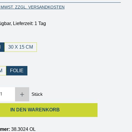
. MWST. ZZGL. VERSANDKOSTEN
ügbar, Lieferzeit: 1 Tag
hlen
M
30 X 15 CM
wählen
M
FOLIE
Gib den gewünschten Wert ein oder benutze die Schaltflächen um die Anzahl zu erh
Stück
IN DEN WARENKORB
mmer:
38.3024 OL