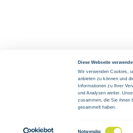
Diese Webseite verwende
Wir verwenden Cookies, um
anbieten zu können und di
Informationen zu Ihrer Ve
und Analysen weiter. Unse
zusammen, die Sie ihnen b
gesammelt haben.
Alle Preise exkl. gesetzl. 
Einwilligungsauswahl
Notwendig