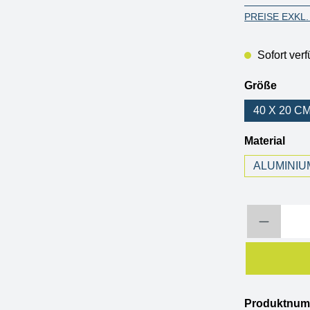
PREISE EXKL
Sofort verf
auswä
Größe
40 X 20 C
aus
Material
ALUMINIU
Produkt Anzahl: 
Produktnu