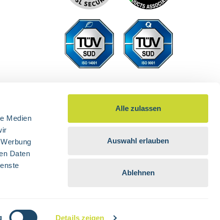
Alle zulassen
le Medien
ir
Auswahl erlauben
, Werbung
ren Daten
ienste
Ablehnen
 nicht anders angegeben.
g
Details zeigen