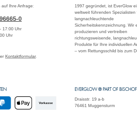
 auf Ihre Anfrage:
1997 gegründet, ist EverGlow ei
weltweit führenden Spezialisten 
96665-0
langnachleuchtende
Sicherheitskennzeichnung. Wir e
- 17:00 Uhr
produzieren und vertreiben
:00 Uhr
richtungsweisende, langnachle
Produkte für Ihre individuellen
– vom Rettungsschild bis zum D
ser
Kontaktformular
.
TEN
EVERGLOW ® PART OF BISCHO
Draisstr. 19 a-b
Vorkasse
76461 Muggensturm
yPal
Apple Pay