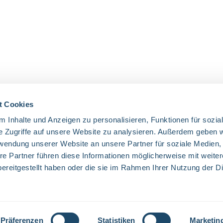
t Cookies
 Inhalte und Anzeigen zu personalisieren, Funktionen für sozia
UNSERE COMMUNITIES
e Zugriffe auf unsere Website zu analysieren. Außerdem geben w
rwendung unserer Website an unsere Partner für soziale Medien
Facebook
Twitter
LinkedIn
Website
re Partner führen diese Informationen möglicherweise mit weite
ereitgestellt haben oder die sie im Rahmen Ihrer Nutzung der D
Mehrwertsteuer zzgl.
Versandkosten
und ggf. Nachnahmegebühren, wenn
Präferenzen
Statistiken
Marketin
© 2026 Everglow - Alle Rechte vorbehalten. Theme by
ThemeWare®