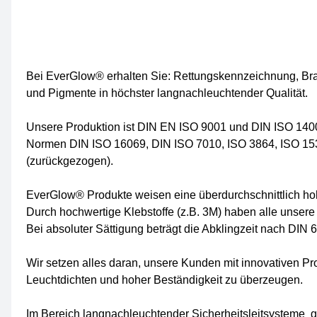
Bei EverGlow® erhalten Sie: Rettungskennzeichnung, B
und Pigmente in höchster langnachleuchtender Qualität.
Unsere Produktion ist DIN EN ISO 9001 und DIN ISO 14001
Normen DIN ISO 16069, DIN ISO 7010, ISO 3864, ISO 15
(zurückgezogen).
EverGlow® Produkte weisen eine überdurchschnittlich hohe
Durch hochwertige Klebstoffe (z.B. 3M) haben alle unsere
Bei absoluter Sättigung beträgt die Abklingzeit nach DIN
Wir setzen alles daran, unsere Kunden mit innovativen 
Leuchtdichten und hoher Beständigkeit zu überzeugen.
Im Bereich langnachleuchtender Sicherheitsleitsysteme ge