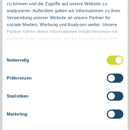
auswählen
Material
zu können und die Zugriffe auf unsere Website zu
analysieren. Außerdem geben wir Informationen zu Ihrer
ALUMINIUM
FOLIE
Verwendung unserer Website an unsere Partner für
soziale Medien, Werbung und Analysen weiter. Unsere
Produkt Anzahl: Gib den gewünschten Wert ein oder benutze die Schaltflächen um die Anzahl 
Stück
Partner führen diese Informationen möglicherweise mit
weiteren Daten zusammen, die Sie ihnen bereitgestellt
IN DEN WARENKORB
haben oder die sie im Rahmen Ihrer Nutzung der Dienste
gesammelt haben.
Einwilligungsauswahl
Notwendig
Produktnummer:
38.0084 OL
Präferenzen
Beschreibung
Kombischild Notausgang links ohne mittige
Statistiken
Lichtkantezur Nutzung in
Innenräumenverschiedene
Marketing
GrößenAluminium oder selbstkleben…
Mehr