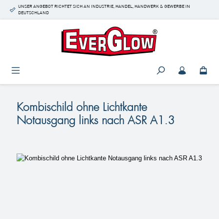
UNSER ANGEBOT RICHTET SICH AN INDUSTRIE, HANDEL, HANDWERK & GEWERBE IN
Zum Hauptinhalt springen
DEUTSCHLAND
Kombischild ohne Lichtkante
Notausgang links nach ASR A1.3
Bildergalerie überspringen