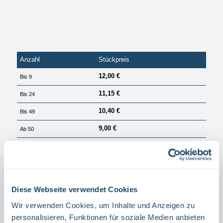
Anzahl
Stückpreis
12,00 €
Bis
9
11,15 €
Bis
24
10,40 €
Bis
49
9,00 €
Ab
50
PREISE EXKL. MWST. ZZGL. VERSANDKOSTEN
Sofort verfügbar, Lieferzeit: 1 Tag
auswählen
Größe
Diese Webseite verwendet Cookies
40 X 20 CM
60 X 30 CM
120 X 60 CM
(DIESE OPTION IST ZURZEIT NICHT VERFÜGBAR.)
(DIESE OPTION IST ZURZEIT NI
Wir verwenden Cookies, um Inhalte und Anzeigen zu
30 X 15 CM
personalisieren, Funktionen für soziale Medien anbieten