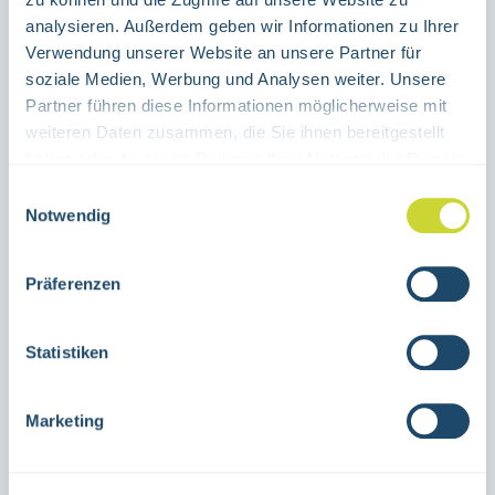
ALUMINIUM
FOLIE
analysieren. Außerdem geben wir Informationen zu Ihrer
Verwendung unserer Website an unsere Partner für
Produkt Anzahl: Gib den gewünschten Wert ein oder benutze die Schaltflächen um die Anzahl 
soziale Medien, Werbung und Analysen weiter. Unsere
Stück
Partner führen diese Informationen möglicherweise mit
weiteren Daten zusammen, die Sie ihnen bereitgestellt
IN DEN WARENKORB
haben oder die sie im Rahmen Ihrer Nutzung der Dienste
gesammelt haben.
Einwilligungsauswahl
Produktnummer:
15.3046 OL
Notwendig
Präferenzen
Beschreibung
Kombischild Notausgang rechts aufwärts
Statistiken
ohne mittige Lichtkantezur Nutzung in
Innenräumenverschiedene
Marketing
GrößenAluminium oder se…
Mehr