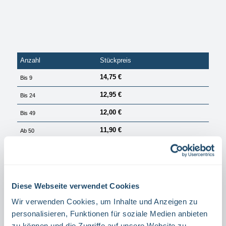
Anzahl
Stückpreis
14,75 €
Bis
9
12,95 €
Bis
24
12,00 €
Bis
49
11,90 €
Ab
50
PREISE EXKL. MWST. ZZGL. VERSANDKOSTEN
Sofort verfügbar, Lieferzeit: 1 Tag
Diese Webseite verwendet Cookies
auswählen
Größe
40 X 20 CM
30 X 15 CM
Wir verwenden Cookies, um Inhalte und Anzeigen zu
personalisieren, Funktionen für soziale Medien anbieten
auswählen
Material
zu können und die Zugriffe auf unsere Website zu