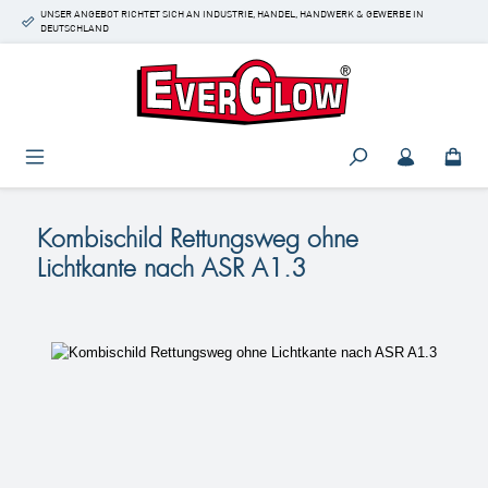
UNSER ANGEBOT RICHTET SICH AN INDUSTRIE, HANDEL, HANDWERK & GEWERBE IN
Zum Hauptinhalt springen
DEUTSCHLAND
Kombischild Rettungsweg ohne
Lichtkante nach ASR A1.3
Bildergalerie überspringen