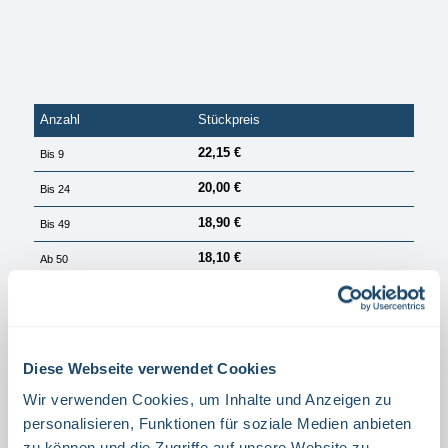
Anzahl
Stückpreis
22,15 €
Bis
9
20,00 €
Bis
24
18,90 €
Bis
49
18,10 €
Ab
50
PREISE EXKL. MWST. ZZGL. VERSANDKOSTEN
Sofort verfügbar, Lieferzeit: 1 Tag
Diese Webseite verwendet Cookies
auswählen
Größe
40 X 20 CM
30 X 15 CM
Wir verwenden Cookies, um Inhalte und Anzeigen zu
personalisieren, Funktionen für soziale Medien anbieten
auswählen
Material
zu können und die Zugriffe auf unsere Website zu