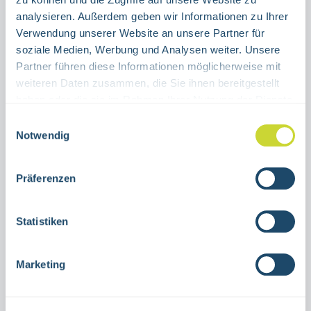
ALUMINIUM
FOLIE
analysieren. Außerdem geben wir Informationen zu Ihrer
Verwendung unserer Website an unsere Partner für
Produkt Anzahl: Gib den gewünschten Wert ein oder benutze die Schaltflächen um die Anzahl 
soziale Medien, Werbung und Analysen weiter. Unsere
Stück
Partner führen diese Informationen möglicherweise mit
weiteren Daten zusammen, die Sie ihnen bereitgestellt
IN DEN WARENKORB
haben oder die sie im Rahmen Ihrer Nutzung der Dienste
gesammelt haben.
Einwilligungsauswahl
Produktnummer:
15.3047
Notwendig
Präferenzen
Beschreibung
Kombischild Notausgang rechts aufwärtszur
Statistiken
Nutzung in Innenräumenverschiedene
GrößenAluminium oder selbstklebende
Marketing
FolieISO 70…
Mehr