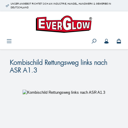
UNSER ANGEBOT RICHTET SICH AN INDUSTRIE, HANDEL, HANDWERK & GEWERBE IN
Zum Hauptinhalt springen
DEUTSCHLAND
Kombischild Rettungsweg links nach
ASR A1.3
Bildergalerie überspringen