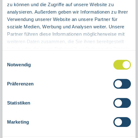
ALUMINIUM
FOLIE
zu können und die Zugriffe auf unsere Website zu
analysieren. Außerdem geben wir Informationen zu Ihrer
Verwendung unserer Website an unsere Partner für
Produkt Anzahl: Gib den gewünschten Wert ein oder benutze die Schaltflächen um die Anzahl 
Stück
soziale Medien, Werbung und Analysen weiter. Unsere
Partner führen diese Informationen möglicherweise mit
IN DEN WARENKORB
weiteren Daten zusammen, die Sie ihnen bereitgestellt
haben oder die sie im Rahmen Ihrer Nutzung der Dienste
Produktnummer:
38.0089
gesammelt haben.
Einwilligungsauswahl
Notwendig
Beschreibung
Präferenzen
Kombischild Notausgang links (Pfeil
hoch)Rettungs- und
Statistiken
Fluchtwegkennzeichnungverschiedene
GrößenAluminium oder selbstklebend…
Marketing
Mehr