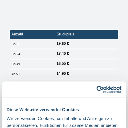
Anzahl
Stückpreis
19,60 €
Bis
9
17,40 €
Bis
24
16,55 €
Bis
49
14,90 €
Ab
50
PREISE EXKL. MWST. ZZGL. VERSANDKOSTEN
Sofort verfügbar, Lieferzeit: 1 Tag
auswählen
Größe
Diese Webseite verwendet Cookies
40 X 20 CM
60 X 30 CM
30 X 15 CM
(DIESE OPTION IST ZURZEIT NICHT VERFÜGBAR.)
Wir verwenden Cookies, um Inhalte und Anzeigen zu
auswählen
Material
personalisieren, Funktionen für soziale Medien anbieten