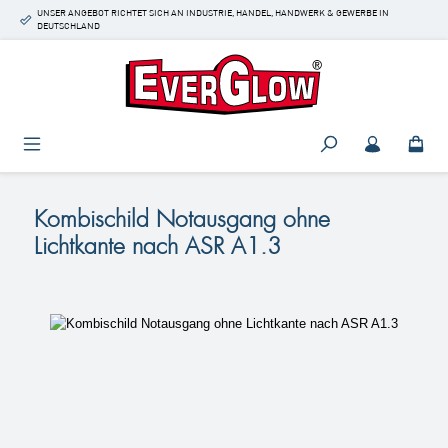
UNSER ANGEBOT RICHTET SICH AN INDUSTRIE, HANDEL, HANDWERK & GEWERBE IN
Zum Hauptinhalt springen
DEUTSCHLAND
Kombischild Notausgang ohne
Lichtkante nach ASR A1.3
Bildergalerie überspringen