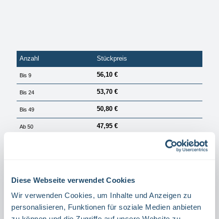
Anzahl
Stückpreis
56,10 €
Bis
9
53,70 €
Bis
24
50,80 €
Bis
49
47,95 €
Ab
50
PREISE EXKL. MWST. ZZGL. VERSANDKOSTEN
Sofort verfügbar, Lieferzeit: 1 Tag
Diese Webseite verwendet Cookies
auswählen
Größe
40 X 20 CM
60 X 30 CM
30 X 15 CM
Wir verwenden Cookies, um Inhalte und Anzeigen zu
personalisieren, Funktionen für soziale Medien anbieten
auswählen
Material
zu können und die Zugriffe auf unsere Website zu