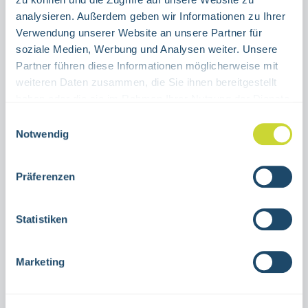
ALUMINIUM
FOLIE
analysieren. Außerdem geben wir Informationen zu Ihrer
(DIESE OPTION IST ZURZEIT NICHT VERFÜGBAR.)
Verwendung unserer Website an unsere Partner für
Produkt Anzahl: Gib den gewünschten Wert ein oder benutze die Schaltflächen um die Anzahl 
soziale Medien, Werbung und Analysen weiter. Unsere
Stück
Partner führen diese Informationen möglicherweise mit
weiteren Daten zusammen, die Sie ihnen bereitgestellt
IN DEN WARENKORB
haben oder die sie im Rahmen Ihrer Nutzung der Dienste
gesammelt haben.
Einwilligungsauswahl
Produktnummer:
15.3027 OL
Notwendig
Präferenzen
Beschreibung
Kombischild Notausgang rechts abwärts
Statistiken
ohne mittige Lichtkantezur Nutzung in
Innenräumenverschiedene
Marketing
GrößenAluminium oder sel…
Mehr