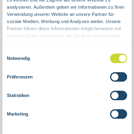
ALUMINIUM
FOLIE
analysieren. Außerdem geben wir Informationen zu Ihrer
Verwendung unserer Website an unsere Partner für
Produkt Anzahl: Gib den gewünschten Wert ein oder benutze die Schaltflächen um die Anzahl 
soziale Medien, Werbung und Analysen weiter. Unsere
Stück
Partner führen diese Informationen möglicherweise mit
weiteren Daten zusammen, die Sie ihnen bereitgestellt
IN DEN WARENKORB
haben oder die sie im Rahmen Ihrer Nutzung der Dienste
gesammelt haben.
Einwilligungsauswahl
Produktnummer:
38.7691
Notwendig
Präferenzen
Beschreibung
Schild Brandschutzkennzeichnung Mittel und
Statistiken
Geräte zur Brandbekämpfungzur Nutzung in
Innenräumenverschiedene
Marketing
GrößenAluminium…
Mehr