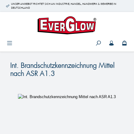
UNSER ANGEBOT RICHTET SICH AN INDUSTRIE, HANDEL, HANDWERK & GEWERBE IN
Zum Hauptinhalt springen
DEUTSCHLAND
Int. Brandschutzkennzeichnung Mittel
nach ASR A1.3
Bildergalerie überspringen