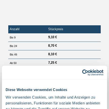
Anzahl
Stückpreis
9,10 €
Bis
9
8,70 €
Bis
24
8,10 €
Bis
49
7,25 €
Ab
50
PREISE EXKL. MWST. ZZGL. VERSANDKOSTEN
Sofort verfügbar, Lieferzeit: 1 Tag
Diese Webseite verwendet Cookies
auswählen
Größe
15 X 15 CM
20 X 20 CM
Wir verwenden Cookies, um Inhalte und Anzeigen zu
personalisieren, Funktionen für soziale Medien anbieten
auswählen
Material
zu können und die Zugriffe auf unsere Website zu