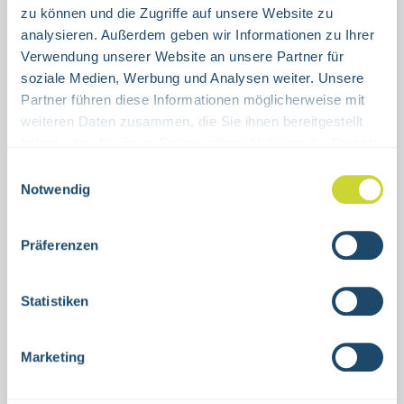
ALUMINIUM
FOLIE
zu können und die Zugriffe auf unsere Website zu
analysieren. Außerdem geben wir Informationen zu Ihrer
Verwendung unserer Website an unsere Partner für
Produkt Anzahl: Gib den gewünschten Wert ein oder benutze die Schaltflächen um die Anzahl 
Stück
soziale Medien, Werbung und Analysen weiter. Unsere
Partner führen diese Informationen möglicherweise mit
IN DEN WARENKORB
weiteren Daten zusammen, die Sie ihnen bereitgestellt
haben oder die sie im Rahmen Ihrer Nutzung der Dienste
Produktnummer:
38.7010F016-15
gesammelt haben.
Einwilligungsauswahl
Notwendig
Beschreibung
Präferenzen
Schild Brandschutzkennzeichnung
Löschdeckerzur Nutzung in
Statistiken
Innenräumenverschiedene
GrößenAluminium oder selbstklebende
Marketing
FolieA…
Mehr