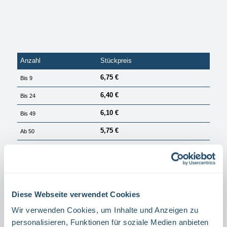
Anzahl
Stückpreis
6,75 €
Bis
9
6,40 €
Bis
24
6,10 €
Bis
49
5,75 €
Ab
50
PREISE EXKL. MWST. ZZGL. VERSANDKOSTEN
Sofort verfügbar, Lieferzeit: 1 Tag
auswählen
Größe
Diese Webseite verwendet Cookies
15 X 15 CM
20 X 20 CM
Wir verwenden Cookies, um Inhalte und Anzeigen zu
auswählen
Material
personalisieren, Funktionen für soziale Medien anbieten