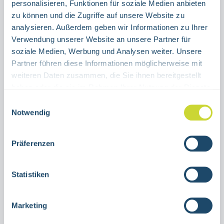
personalisieren, Funktionen für soziale Medien anbieten
zu können und die Zugriffe auf unsere Website zu
Produkt Anzahl: Gib den gewünschten Wert ein oder benutze die Schaltflächen um die Anzahl 
analysieren. Außerdem geben wir Informationen zu Ihrer
Stück
Verwendung unserer Website an unsere Partner für
soziale Medien, Werbung und Analysen weiter. Unsere
IN DEN WARENKORB
Partner führen diese Informationen möglicherweise mit
weiteren Daten zusammen, die Sie ihnen bereitgestellt
Produktnummer:
17.7654
haben oder die sie im Rahmen Ihrer Nutzung der Dienste
gesammelt haben.
Einwilligungsauswahl
Notwendig
Beschreibung
Fußabdruck, langnachleuchtend mit Anti-
Präferenzen
Rutsch-Effekt, selbtsklebend 21,0 x 8,5 cm
Alu HI 300 Bei EverGlow® erhalten Sie:
Statistiken
Ret…
Mehr
Marketing