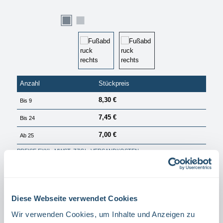
Anzahl
Stückpreis
8,30 €
Bis
9
7,45 €
Bis
24
7,00 €
Ab
25
PREISE EXKL. MWST. ZZGL. VERSANDKOSTEN
Über 500 lieferbar
Sofort verfügbar, Lieferzeit: 1 Tag
Diese Webseite verwendet Cookies
auswählen
Richtung
Wir verwenden Cookies, um Inhalte und Anzeigen zu
RECHTS
LINKS