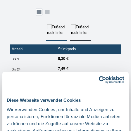
Anzahl
Stückpreis
8,30 €
Bis
9
7,45 €
Bis
24
7,00 €
Ab
25
PREISE EXKL. MWST. ZZGL. VERSANDKOSTEN
Diese Webseite verwendet Cookies
Sofort verfügbar, Lieferzeit: 1 Tag
Wir verwenden Cookies, um Inhalte und Anzeigen zu
auswählen
Richtung
personalisieren, Funktionen für soziale Medien anbieten
RECHTS
LINKS
zu können und die Zugriffe auf unsere Website zu
analysieren. Außerdem geben wir Informationen zu Ihrer