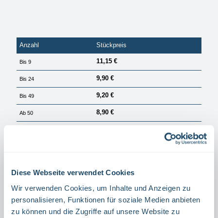
Anzahl
Stückpreis
11,15 €
Bis
9
9,90 €
Bis
24
9,20 €
Bis
49
8,90 €
Ab
50
PREISE EXKL. MWST. ZZGL. VERSANDKOSTEN
Sofort verfügbar, Lieferzeit: 1 Tag
auswählen
Material
Diese Webseite verwendet Cookies
ALUMINIUM
FOLIE
Wir verwenden Cookies, um Inhalte und Anzeigen zu
auswählen
Richtung
personalisieren, Funktionen für soziale Medien anbieten
zu können und die Zugriffe auf unsere Website zu
RECHTS
LINKS