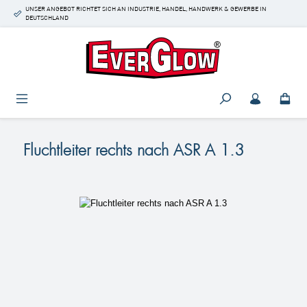
UNSER ANGEBOT RICHTET SICH AN INDUSTRIE, HANDEL, HANDWERK & GEWERBE IN
Zum Hauptinhalt springen
DEUTSCHLAND
Fluchtleiter rechts nach ASR A 1.3
Bildergalerie überspringen