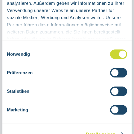
analysieren. Außerdem geben wir Informationen zu Ihrer
Verwendung unserer Website an unsere Partner für
Produkt Anzahl: Gib den gewünschten Wert ein oder benutze die Schaltflächen um die Anzahl 
Stück
soziale Medien, Werbung und Analysen weiter. Unsere
Partner führen diese Informationen möglicherweise mit
IN DEN WARENKORB
weiteren Daten zusammen, die Sie ihnen bereitgestellt
haben oder die sie im Rahmen Ihrer Nutzung der Dienste
gesammelt haben.
Produktnummer:
15.3021
Einwilligungsauswahl
Notwendig
Beschreibung
Präferenzen
Rettungsschild Notausstieg Fluchtleiter
rechts oder linkszur Nutzung in
Statistiken
Innenräumen20 x 20 cmAluminium oder
selbstklebende F…
Mehr
Marketing