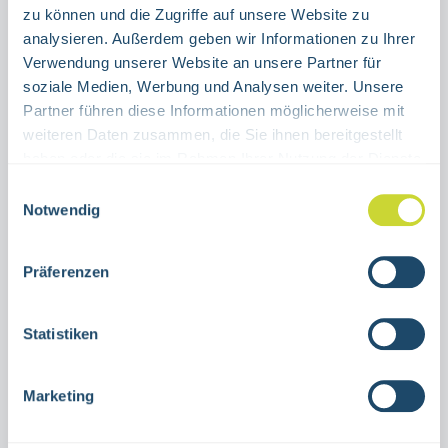
WINKELSCHILD
FAHNENSCHILD
zu können und die Zugriffe auf unsere Website zu
analysieren. Außerdem geben wir Informationen zu Ihrer
Verwendung unserer Website an unsere Partner für
Produkt Anzahl: Gib den gewünschten Wert ein oder benutze die Schaltflächen um die Anzahl 
Stück
soziale Medien, Werbung und Analysen weiter. Unsere
Partner führen diese Informationen möglicherweise mit
IN DEN WARENKORB
weiteren Daten zusammen, die Sie ihnen bereitgestellt
haben oder die sie im Rahmen Ihrer Nutzung der Dienste
Produktnummer:
15.A5146
gesammelt haben.
Einwilligungsauswahl
Notwendig
Beschreibung
Präferenzen
Fahnen,- bzw Winkelschild
Löschschlauchzur Nutzung in
Statistiken
Innenräumenverschiedene
GrößenAluminiumASR A1.3 F002 ISO
Marketing
7010nachleuch…
Mehr