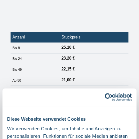
Anzahl
Stückpreis
25,10 €
Bis
9
23,20 €
Bis
24
22,15 €
Bis
49
21,00 €
Ab
50
PREISE EXKL. MWST. ZZGL. VERSANDKOSTEN
Sofort verfügbar, Lieferzeit: 1 Tag
auswählen
Größe
Diese Webseite verwendet Cookies
15 X 15 CM
20 X 20 CM
Wir verwenden Cookies, um Inhalte und Anzeigen zu
auswählen
Winkel,- Fahnenschild
personalisieren, Funktionen für soziale Medien anbieten