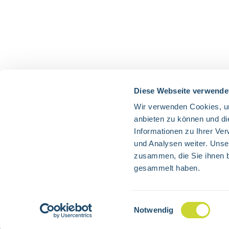
Diese Webseite verwende
Wir verwenden Cookies, um
anbieten zu können und di
Informationen zu Ihrer Ve
und Analysen weiter. Unse
zusammen, die Sie ihnen b
gesammelt haben.
Alle Preise exkl. gesetzl. 
Einwilligungsauswahl
Notwendig