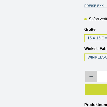
PREISE EXKL
Sofort verf
auswä
Größe
15 X 15 C
Winkel,- Fa
WINKELSC
Produkt Anzahl: 
Produktnu