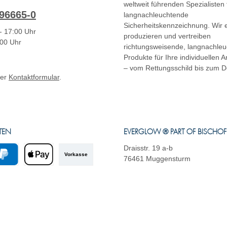
weltweit führenden Spezialisten 
96665-0
langnachleuchtende
Sicherheitskennzeichnung. Wir e
- 17:00 Uhr
produzieren und vertreiben
:00 Uhr
richtungsweisende, langnachle
Produkte für Ihre individuellen
– vom Rettungsschild bis zum D
ser
Kontaktformular
.
TEN
EVERGLOW ® PART OF BISCHO
Draisstr. 19 a-b
Vorkasse
76461 Muggensturm
yPal
Apple Pay