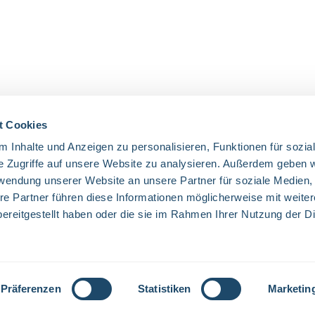
t Cookies
 Inhalte und Anzeigen zu personalisieren, Funktionen für sozia
UNSERE COMMUNITIES
e Zugriffe auf unsere Website zu analysieren. Außerdem geben w
rwendung unserer Website an unsere Partner für soziale Medien
Facebook
Twitter
LinkedIn
Website
re Partner führen diese Informationen möglicherweise mit weite
ereitgestellt haben oder die sie im Rahmen Ihrer Nutzung der D
Mehrwertsteuer zzgl.
Versandkosten
und ggf. Nachnahmegebühren, wenn
Präferenzen
Statistiken
Marketin
© 2026 Everglow - Alle Rechte vorbehalten. Theme by
ThemeWare®