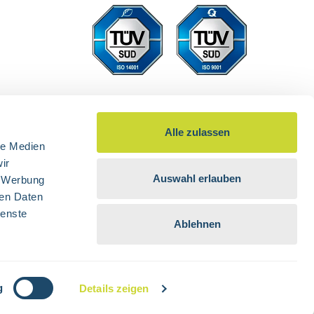
Alle zulassen
le Medien
ir
Auswahl erlauben
, Werbung
ren Daten
ienste
Ablehnen
 nicht anders angegeben.
g
Details zeigen