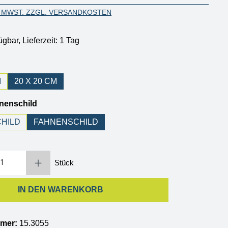
. MWST. ZZGL. VERSANDKOSTEN
ügbar, Lieferzeit: 1 Tag
hlen
M
20 X 20 CM
auswählen
hnenschild
HILD
FAHNENSCHILD
Gib den gewünschten Wert ein oder benutze die Schaltflächen um die Anzahl zu erh
Stück
IN DEN WARENKORB
mmer:
15.3055