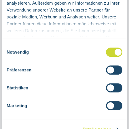
analysieren. Außerdem geben wir Informationen zu Ihrer
Verwendung unserer Website an unsere Partner für
Produkt Anzahl: Gib den gewünschten Wert ein oder benutze die Schaltflächen um die Anzahl 
Stück
soziale Medien, Werbung und Analysen weiter. Unsere
Partner führen diese Informationen möglicherweise mit
IN DEN WARENKORB
weiteren Daten zusammen, die Sie ihnen bereitgestellt
haben oder die sie im Rahmen Ihrer Nutzung der Dienste
gesammelt haben.
Produktnummer:
15.0064
Einwilligungsauswahl
Notwendig
Beschreibung
Präferenzen
Erste-Hilfe-Zeichen Augenspüleinrichtungzur
Nutzung in Innenräumenverschiedene
Statistiken
Größen Aluminium oder selbstklebende
FolieASR…
Mehr
Marketing