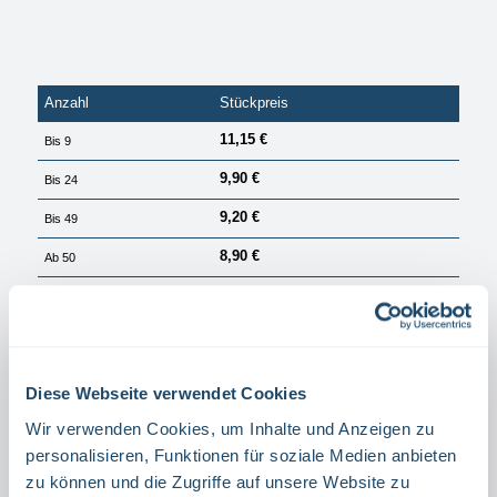
Anzahl
Stückpreis
11,15 €
Bis
9
9,90 €
Bis
24
9,20 €
Bis
49
8,90 €
Ab
50
PREISE EXKL. MWST. ZZGL. VERSANDKOSTEN
Sofort verfügbar, Lieferzeit: 1 Tag
auswählen
Größe
Diese Webseite verwendet Cookies
15 X 15 CM
20 X 20 CM
Wir verwenden Cookies, um Inhalte und Anzeigen zu
auswählen
Material
personalisieren, Funktionen für soziale Medien anbieten
zu können und die Zugriffe auf unsere Website zu
ALUMINIUM
FOLIE