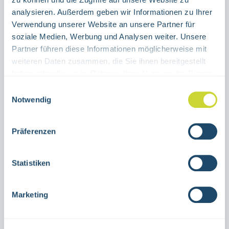
ALUMINIUM
FOLIE
analysieren. Außerdem geben wir Informationen zu Ihrer
Verwendung unserer Website an unsere Partner für
Produkt Anzahl: Gib den gewünschten Wert ein oder benutze die Schaltflächen um die Anzahl 
soziale Medien, Werbung und Analysen weiter. Unsere
Stück
Partner führen diese Informationen möglicherweise mit
weiteren Daten zusammen, die Sie ihnen bereitgestellt
IN DEN WARENKORB
haben oder die sie im Rahmen Ihrer Nutzung der Dienste
gesammelt haben.
Einwilligungsauswahl
Produktnummer:
15.0084
Notwendig
Präferenzen
Beschreibung
Kombischild Notausgang links abwärtszur
Statistiken
Nutzung in Innenräumenverschiedene
GrößenAluminium oder selbstklebende
Marketing
FolieISO 7010…
Mehr