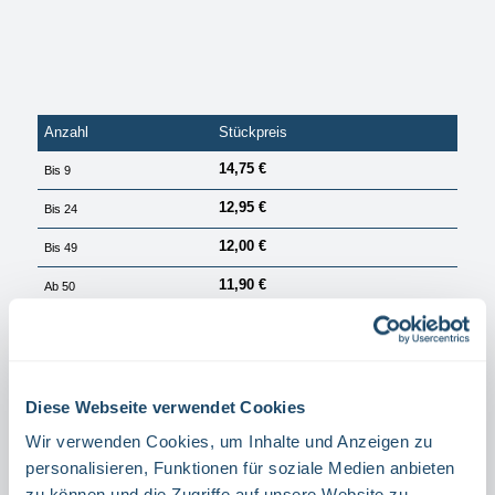
Anzahl
Stückpreis
14,75 €
Bis
9
12,95 €
Bis
24
12,00 €
Bis
49
11,90 €
Ab
50
PREISE EXKL. MWST. ZZGL. VERSANDKOSTEN
Sofort verfügbar, Lieferzeit: 1 Tag
Diese Webseite verwendet Cookies
auswählen
Größe
40 X 20 CM
60 X 30 CM
30 X 15 CM
Wir verwenden Cookies, um Inhalte und Anzeigen zu
personalisieren, Funktionen für soziale Medien anbieten
auswählen
Material
zu können und die Zugriffe auf unsere Website zu