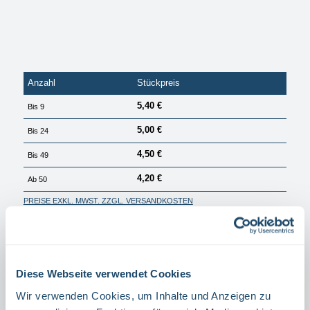
Anzahl
Stückpreis
5,40 €
Bis
9
5,00 €
Bis
24
4,50 €
Bis
49
4,20 €
Ab
50
PREISE EXKL. MWST. ZZGL. VERSANDKOSTEN
Sofort verfügbar, Lieferzeit: 1 Tag
auswählen
Größe
Diese Webseite verwendet Cookies
15 X 15 CM
20 X 20 CM
30 X 30 CM
45 X 45 CM
(DIESE OPTION
10 X 10 CM
Wir verwenden Cookies, um Inhalte und Anzeigen zu