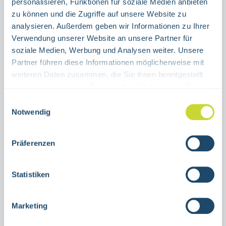
personalisieren, Funktionen für soziale Medien anbieten
auswählen
Material
zu können und die Zugriffe auf unsere Website zu
ALUMINIUM
FOLIE
(DIESE OPTION IST ZURZEIT NICHT VERFÜGBAR.)
analysieren. Außerdem geben wir Informationen zu Ihrer
Verwendung unserer Website an unsere Partner für
Produkt Anzahl: Gib den gewünschten Wert ein oder benutze die Schaltflächen um die Anzahl 
soziale Medien, Werbung und Analysen weiter. Unsere
Stück
Partner führen diese Informationen möglicherweise mit
weiteren Daten zusammen, die Sie ihnen bereitgestellt
IN DEN WARENKORB
haben oder die sie im Rahmen Ihrer Nutzung der Dienste
gesammelt haben.
Einwilligungsauswahl
Produktnummer:
38.A5005
Notwendig
Beschreibung
Präferenzen
Schild Brandschutzkennzeichnung
Statistiken
Feuerlöscherzur Nutzung in
Innenräumenviele verschiedene
Marketing
GrößenAluminium oder selbstklebende…
Mehr